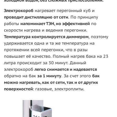
холодной водой, без сложных приспособлений.
Электрокороб
нагревает перегонный куб и
п
роводит дистилляцию от сети
. По принципу
работы
напоминает ТЭН, но эффективней
по
скорости нагрева и ведения перегонки.
Температура контролируется диммером
, поэтому
удерживается одна и та же температура на
протяжении всей перегонки, что в разы
повышает её качество. Полный нагрев бака на 23
литра происходит за 30 минут. Данный
электрокороб
легко снимается и надевается
обратно на бак
за 1 минуту
. За счет этого
бак
можно нагревать, как от сети, так и от других
поверхностей
: газовые, электроплиты.