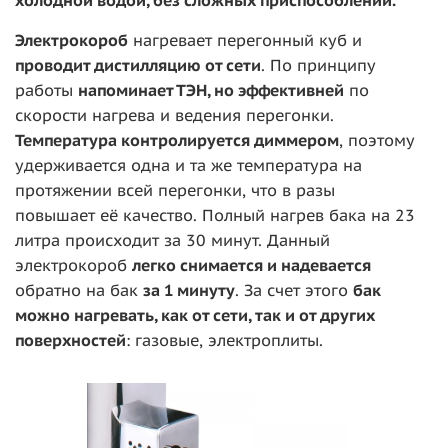
холодной водой, без сложных приспособлений.
Электрокороб
нагревает перегонный куб и
п
роводит дистилляцию от сети
. По принципу
работы
напоминает ТЭН, но эффективней
по
скорости нагрева и ведения перегонки.
Температура контролируется диммером
, поэтому
удерживается одна и та же температура на
протяжении всей перегонки, что в разы
повышает её качество. Полный нагрев бака на 23
литра происходит за 30 минут. Данный
электрокороб
легко снимается и надевается
обратно на бак
за 1 минуту
. За счет этого
бак
можно нагревать, как от сети, так и от других
поверхностей
: газовые, электроплиты.