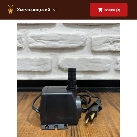
Хмельницький
Кошик (
0
)