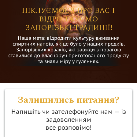
ПІКЛУЄМОСЯ ПРО ВАС І
ВІДРОДЖУЄМО
ЗАПОРІЗЬКІ ТРАДИЦІЇ!
Наша мета: відродити культуру вживання
спиртних напоїв, як це було у наших предків,
Запорізьких козаків, які завжди з повагою
ставилися до власноруч приготованого продукту
та знали міру у гуляннях.
Залишились питання?
Напишіть чи зателефонуйте нам — із
задоволенням
все розповімо!