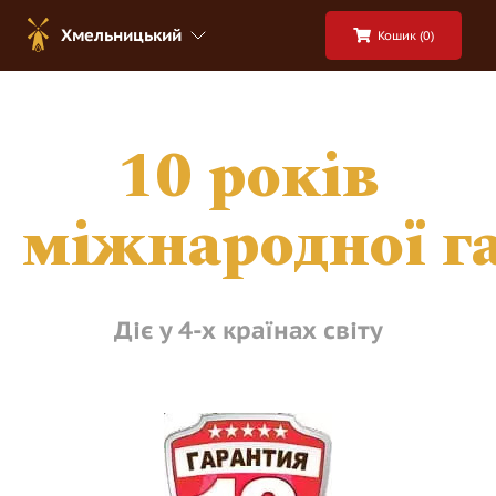
Хмельницький
Кошик (
0
)
10 років
міжнародної
га
Діє у 4-х країнах світу