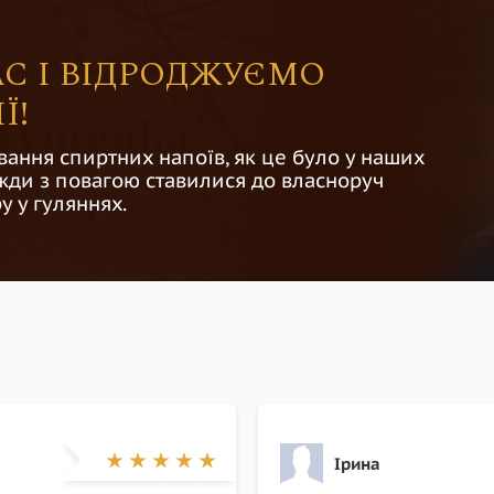
С І ВІДРОДЖУЄМО
Ї!
вання спиртних напоїв, як це було у наших
авжди з повагою ставилися до власноруч
у у гуляннях.
Ірина