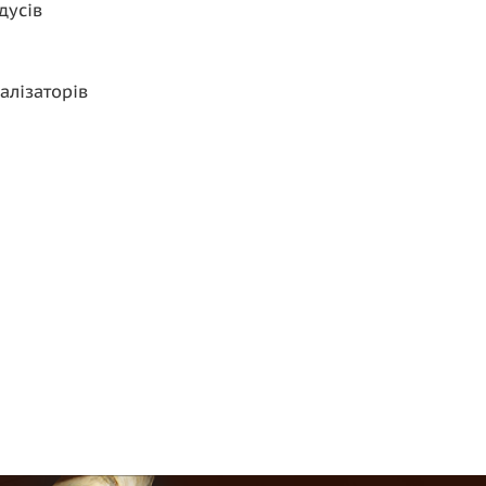
дусів
алізаторів