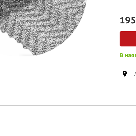
19
В ная