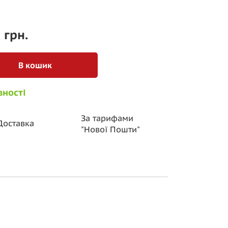
5
грн.
В кошик
вності
За тарифами
Доставка
"Нової
Пошти"