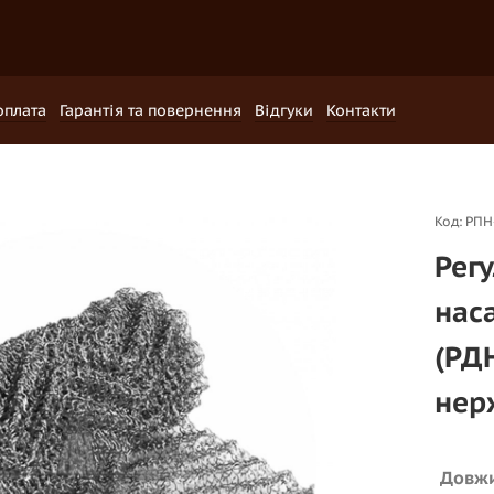
оплата
Гарантія та повернення
Відгуки
Контакти
Код: РПН
Рег
нас
(РДН
нер
Довж