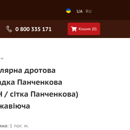
UA
RU
0 800 335 171
Кошик (
0
)
-н
улярна дротова
адка Панченкова
 / сітка Панченкова)
жавіюча
ина:
1 пог. м.