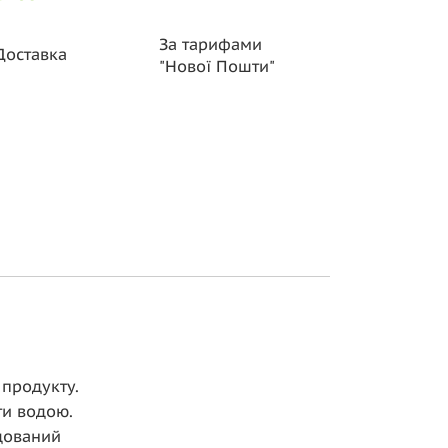
За тарифами
Доставка
"Нової
Пошти"
 продукту.
ти водою.
дований