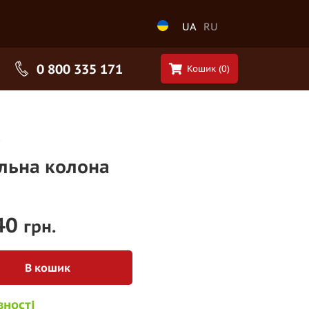
UA
RU
0 800 335 171
Кошик (
0
)
1
ільна колона
40
грн.
В кошик
вності