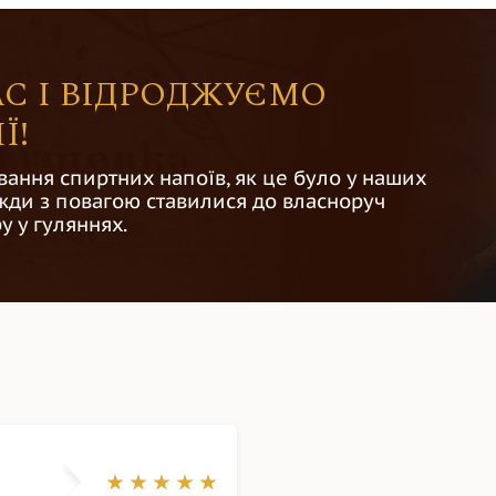
С І ВІДРОДЖУЄМО
Ї!
вання спиртних напоїв, як це було у наших
авжди з повагою ставилися до власноруч
у у гуляннях.