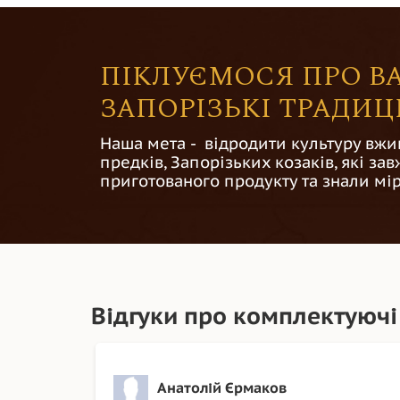
ПІКЛУЄМОСЯ ПРО ВА
ЗАПОРІЗЬКІ ТРАДИЦІ
Наша мета - відродити культуру вжи
предків, Запорізьких козаків, які з
приготованого продукту та знали мір
Відгуки про комплектуючі
Анатолій Єрмаков