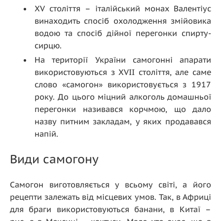
ХV століття – італійський монах Валентіус
винаходить спосіб охолодження змійовика
водою та спосіб дійної перегонки спирту-
сирцю.
На території України самогонні апарати
використовуються з ХVІІ століття, але саме
слово «самогон» використовується з 1917
року. До цього міцний алкоголь домашньої
перегонки називався корчмою, що дало
назву питним закладам, у яких продавався
напій.
Види самогону
Самогон виготовляється у всьому світі, а його
рецепти залежать від місцевих умов. Так, в Африці
для браги використовуються банани, в Китаї –