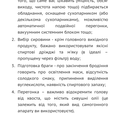
того, що саме вас цікавить (міцність, обсяг
виходу, чистота напою тощо) підбирається
обладнання, оснащене сухопарником (або
декількома сухопарниками), можливістю
автоматичної подвійної перегонки,
вакуумним системним блоком тощо;
Вибір сировини - крім головного вихідного
продукту, бажано використовувати якісні
спиртові дріжджі та м'яку (в ідеалі –
пропущену через фільтр) воду;
Підготовка браги - про закінчення бродіння
говорить про освітлення маси, відсутність
солодкого смаку, припинення виділення
вуглекислоти, наявність спиртового запаху;
Перегонка – важливо відокремити голову
від хвоста, що містить сивушні олії (це
залежить від того, який вид самогонного
апарату ви використовуєте).