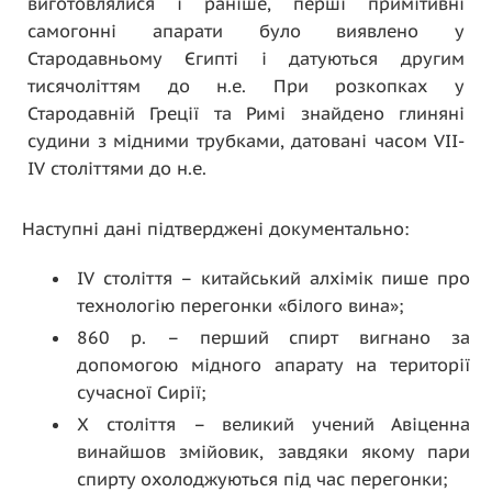
виготовлялися і раніше, перші примітивні
самогонні апарати було виявлено у
Стародавньому Єгипті і датуються другим
тисячоліттям до н.е. При розкопках у
Стародавній Греції та Римі знайдено глиняні
судини з мідними трубками, датовані часом VII-
IV століттями до н.е.
Наступні дані підтверджені документально:
IV століття – китайський алхімік пише про
технологію перегонки «білого вина»;
860 р. – перший спирт вигнано за
допомогою мідного апарату на території
сучасної Сирії;
Х століття – великий учений Авіценна
винайшов змійовик, завдяки якому пари
спирту охолоджуються під час перегонки;