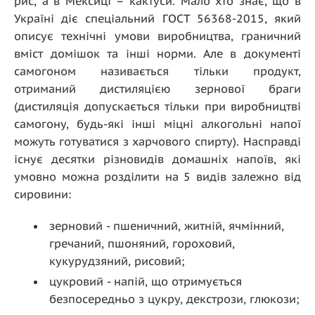
рис, а в Мексиці – кактуси. Мало хто знає, що в
Україні діє спеціальний ГОСТ 56368-2015, який
описує технічні умови виробництва, граничний
вміст домішок та інші норми. Але в документі
самогоном називається тільки продукт,
отриманий дистиляцією зернової браги
(дистиляція допускається тільки при виробництві
самогону, будь-які інші міцні алкогольні напої
можуть готуватися з харчового спирту). Насправді
існує десятки різновидів домашніх напоїв, які
умовно можна розділити на 5 видів залежно від
сировини:
зерновий - пшеничний, житній, ячмінний,
гречаний, пшоняний, гороховий,
кукурудзяний, рисовий;
цукровий - напій, що отримується
безпосередньо з цукру, декстрози, глюкози;