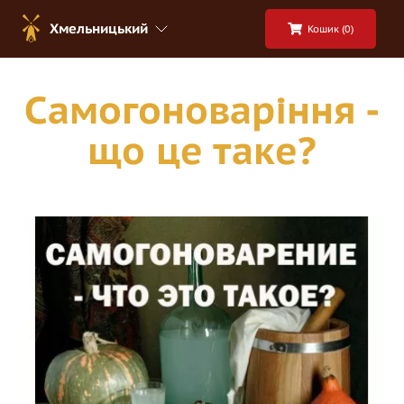
Хмельницький
Кошик (
0
)
Cамогоноваріння -
що це таке?