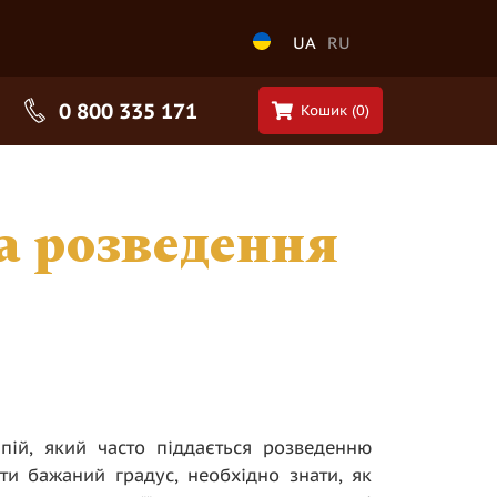
UA
RU
0 800 335 171
Кошик (
0
)
а розведення
пій, який часто піддається розведенню
и бажаний градус, необхідно знати, як