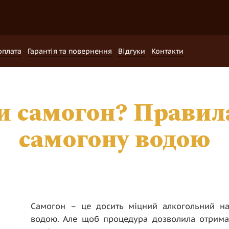
оплата
Гарантія та повернення
Відгуки
Контакти
и самогон? Правил
самогону водою
Самогон – це досить міцний алкогольний на
водою. Але щоб процедура дозволила отримат