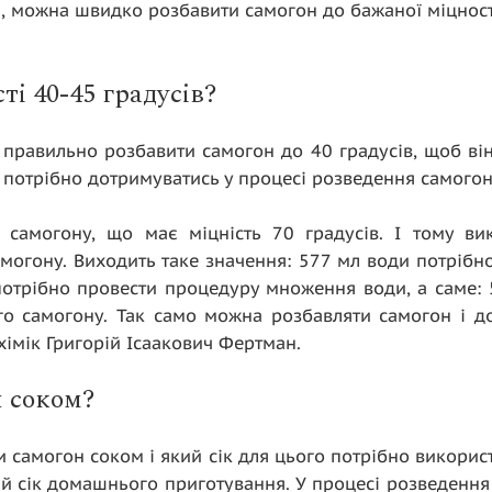
, можна швидко розбавити самогон до бажаної міцност
ті 40-45 градусів?
 правильно розбавити самогон до 40 градусів, щоб він 
ої потрібно дотримуватись у процесі розведення самого
 самогону, що має міцність 70 градусів. І тому в
могону. Виходить таке значення: 577 мл води потрібно
 потрібно провести процедуру множення води, а саме: 
ого самогону. Так само можна розбавляти самогон і до
хімік Григорій Ісаакович Фертман.
 соком?
ти самогон соком і який сік для цього потрібно викори
й сік домашнього приготування. У процесі розведення