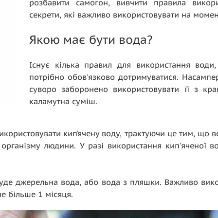
розбавити самогон, вивчити правила викори
секрети, які важливо використовувати на момен
Якою має бути вода?
Існує кілька правил для використання води,
потрібно обов'язково дотримуватися. Насампере
суворо заборонено використовувати її з кра
каламутна суміш.
икористовувати кип’ячену воду, трактуючи це тим, що в
організму людини. У разі використання кип'яченої во
уде джерельна вода, або вода з пляшки. Важливо викор
не більше 1 місяця.