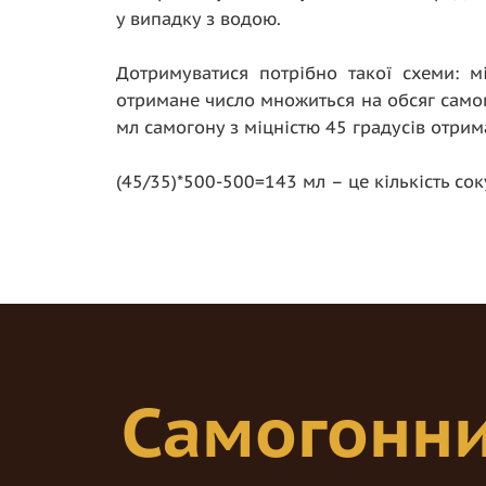
у випадку з водою.
Дотримуватися потрібно такої схеми: мі
отримане число множиться на обсяг самог
мл самогону з міцністю 45 градусів отрима
(45/35)*500-500=143 мл – це кількість со
Самогонни