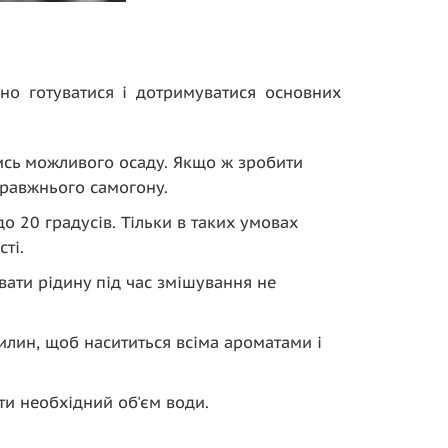
но готуватися і дотримуватися основних
чись можливого осаду. Якщо ж зробити
правжнього самогону.
о 20 градусів. Тільки в таких умовах
ті.
вати рідину під час змішування не
илин, щоб насититься всіма ароматами і
ти необхідний об'єм води.