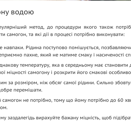
ону водою
улярніший метод, до процедури якого також потріб
и самогон, та які дії в процесі потрібно виконувати:
 не навпаки. Рідина поступово помішується, позбавляю
еприємно пахне, який не матиме смаку і насиченості с
накову температуру, яка в середньому має становити д
 міцності самогону і розкрити його смакові особливос
м за розміром, ніж обсяг самої рідини. Сильно збовту
добре перемішати.
 самогон не потрібно, тому що йому потрібно до 60 хв
дом.
му заздалегідь вирахуйте бажану міцність, щоб підібра