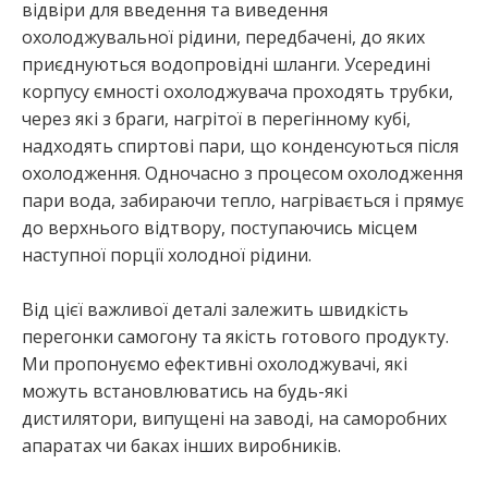
відвіри для введення та виведення
охолоджувальної рідини, передбачені, до яких
приєднуються водопровідні шланги. Усередині
корпусу ємності охолоджувача проходять трубки,
через які з браги, нагрітої в перегінному кубі,
надходять спиртові пари, що конденсуються після
охолодження. Одночасно з процесом охолодження
пари вода, забираючи тепло, нагрівається і прямує
до верхнього відтвору, поступаючись місцем
наступної порції холодної рідини.
Від цієї важливої деталі залежить швидкість
перегонки самогону та якість готового продукту.
Ми пропонуємо ефективні охолоджувачі, які
можуть встановлюватись на будь-які
дистилятори, випущені на заводі, на саморобних
апаратах чи баках інших виробників.