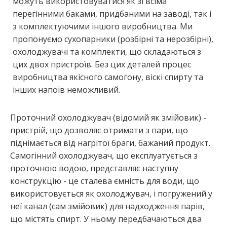
можуть використовуватися як зі всіма
перегінними баками, придбаними на заводі, так і
з комплектуючими іншого виробництва. Ми
пропонуємо сухопарники (розбірні та нерозбірні),
охолоджувачі та комплекти, що складаються з
цих двох пристроїв. Без цих деталей процес
виробництва якісного самогону, віскі спирту та
інших напоїв неможливий.
Проточний охолоджувач (відомий як змійовик) -
пристрій, що дозволяє отримати з пари, що
піднімається від нагрітої браги, бажаний продукт.
Самогінний охолоджувач, що експлуатується з
проточною водою, представляє наступну
конструкцію - це сталева ємність для води, що
використовується як охолоджувач, і погружений у
неї канал (сам змійовик) для надходження парів,
що містять спирт. У ньому передбачаються два