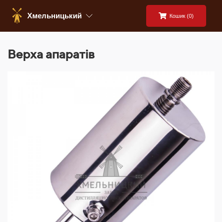
Хмельницький
Кошик (
0
)
Верха апаратів