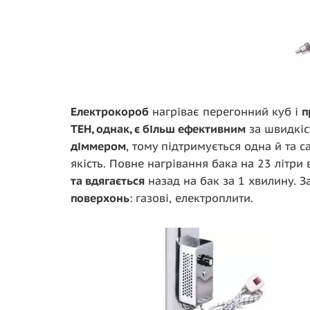
Електрокороб
нагріває перегонний куб і
п
ТЕН, однак, є більш ефективним
за швидкіс
діммером
, тому підтримується одна й та 
якість. Повне нагрівання бака на 23 літр
та вдягається
назад на бак за 1 хвилину. 
поверхонь
: газові, електроплити.