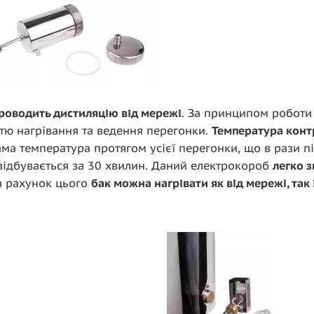
роводить дистиляцію від мережі
. За принципом робот
тю нагрівання та ведення перегонки.
Температура конт
сама температура протягом усієї перегонки, що в рази п
и відбувається за 30 хвилин. Даний електрокороб
легко з
За рахунок цього
бак можна нагрівати як від мережі, так 