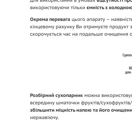
для використання в умовах
відсутності пр
використовуючи тільки
ємність з холодною
Окрема перевага
цього апарату – наявніс
кінцевому рахунку Ви отримуєте продукт з
скорочується час на подальше очищення 
Розбірний сухопарник
можна використовув
всередину шматочки фруктів/сухофруктів/
збільшити міцність напою та його очищен
нержавіючу.