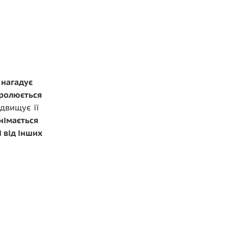
и
нагадує
ролюється
ідвищує її
німається
і від інших