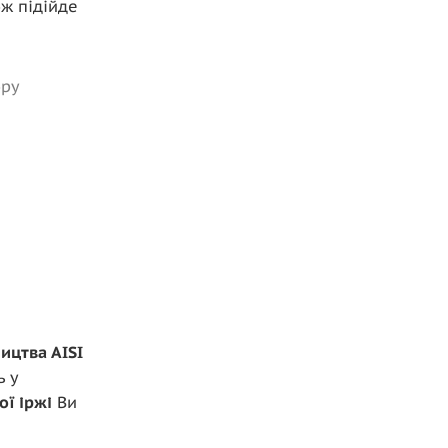
ож підійде
ору
ицтва AISI
ь у
ої іржі
Ви