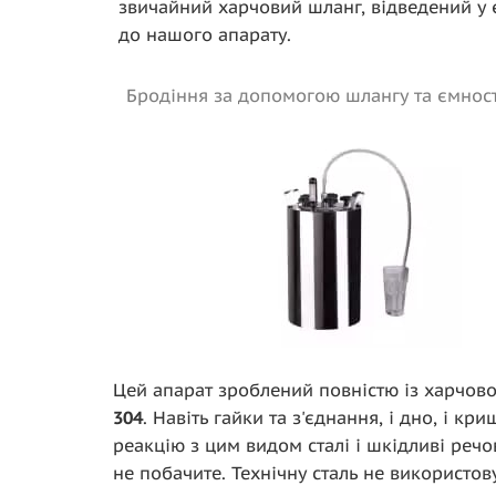
звичайний харчовий шланг, відведений у єм
до нашого апарату.
Бродіння за допомогою шлангу та ємност
Цей апарат зроблений повністю із харчово
304
. Навіть гайки та з'єднання, і дно, і кр
реакцію з цим видом сталі і шкідливі реч
не побачите. Технічну сталь не використов