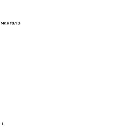
ь
мангал
з
 і