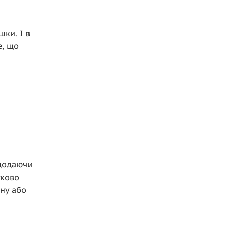
шки. І в
е, що
 додаючи
тково
дну або