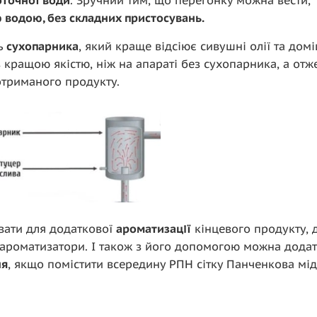
оточної води
. Зручний тим, що перегонку можна вести,
 водою, без складних пристосувань.
ть
сухопарника
, який краще відсіює сивушні олії та домі
 кращою якістю, ніж на апараті без сухопарника, а отж
отриманого продукту.
ати для додаткової
ароматизації
кінцевого продукту,
ароматизатори. І також з його допомогою можна дода
ня
, якщо помістити всередину РПН сітку Панченкова мі