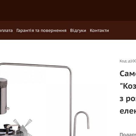
оплата
Гарантія та повернення
Відгуки
Контакти
Код: д10
Сам
"Коз
з р
еле
Подару