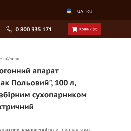
UA
RU
0 800 335 171
Кошик (
0
)
0/110/рс-эк
огонний апарат
ак Польовий", 100 л,
озбірним сухопарником
ктричний
нки при замовленні:
книга унікальних