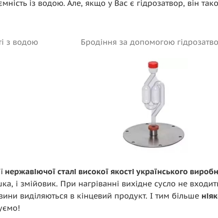
ність із водою. Але, якщо у Вас є гідрозатвор, він так
і з водою
Бродіння за допомогою гідрозатв
ї
нержавіючої сталі високої якості українського виробн
ишка, і змійовик. При нагріванні вихідне сусло не входит
овини виділяються в кінцевий продукт. І тим більше
ніяк
уємо!