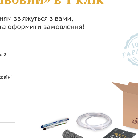
ям зв'яжуться з вами,
 та оформити замовлення!
о 2
країні