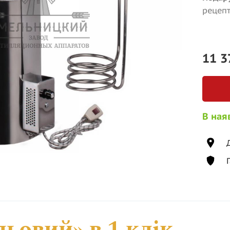
рецепт
11 3
В ная
ьовий» в 1 клік