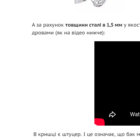
А за рахунок
товщини сталі в 1,5 мм
у якос
дровами (як на відео нижче):
В кришці є штуцер. І це означає, що бак