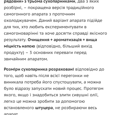
рядовий» з трьома сухопарниками
, два з яких
розбірні, – покращена версія традиційного
самогонного апарата з проточним
охолоджувачем. Даний варіант апарата підійде
для тих, хто любить експериментувати в
самогоноварінні та хоче досягти справді якісного
результату.
Очищення + ароматизація + вища
міцність напою
(відповідно, більший вихід
продукту) – 3 основних переваги перед
звичайним апаратом.
Розміри сухопарника розраховані
відповідно до
того, щоб навіть після всієї перегонки не
виникала потреба його спустошувати, а можна
було відразу запускати новий процес. Протягом
якого, якщо і знадобиться злити сивушні олії,
легко це можна зробити за допомогою
встановленого
штуцера
, не розбираючи весь
апарат.