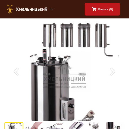
Хмельницький
Кошик (
0
)