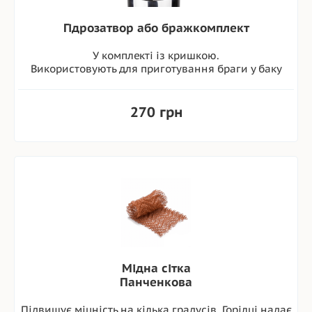
Гідрозатвор або бражкомплект
У комплекті із кришкою.
Використовують для приготування браги у баку
270 грн
Мідна сітка
Панченкова
Підвищує міцність на кілька градусів. Горілці надає