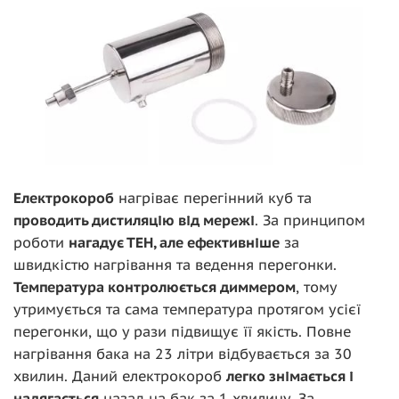
Електрокороб
нагріває перегінний куб та
проводить дистиляцію від мережі
. За принципом
роботи
нагадує ТЕН, але ефективніше
за
швидкістю нагрівання та ведення перегонки.
Температура контролюється диммером
, тому
утримується та сама температура протягом усієї
перегонки, що у рази підвищує її якість. Повне
нагрівання бака на 23 літри відбувається за 30
хвилин. Даний електрокороб
легко знімається і
надягається
назад на бак за 1 хвилину. За