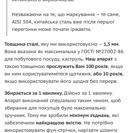
Незважаючи на те, що маркування – те саме,
AISI 304, китайська сталь вже після першої
перегонки може почати іржавіти.
Товщина сталі,
яку ми використовуємо –
1,5 мм
.
Вона вказана як максимальна у ГОСТі №27002-86
для побутового посуду, каструль.
Наш апарат
з
такою товщиною
прослужить Вам 100 років
, якщо
ви ним користуватиметеся щотижня,
або 10 років
,
якщо використовувати його щодня без перерв.
Збирається за 1 хвилину.
Дійсно за 1 хвилину.
Апарат виконаний спеціально таким чином, щоб
збирання для покупців було максимально
зручним. Тому ми зробили
мінімум з’єднань
, які
забезпечили
найкращою якістю
. Не потрібно
використовувати фум-стрічки, нарізати шланги