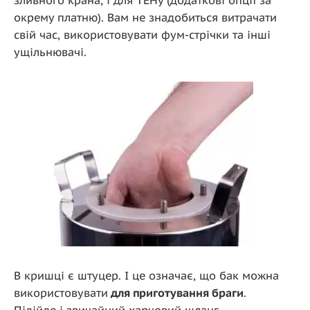
зливного крана, і для ТЕНу (додаткові опції за
окрему платню). Вам не знадобиться витрачати
свій час, використовувати фум-стрічки та інші
ущільнювачі.
В кришці є штуцер. І це означає, що бак можна
використовувати
для приготування браги
.