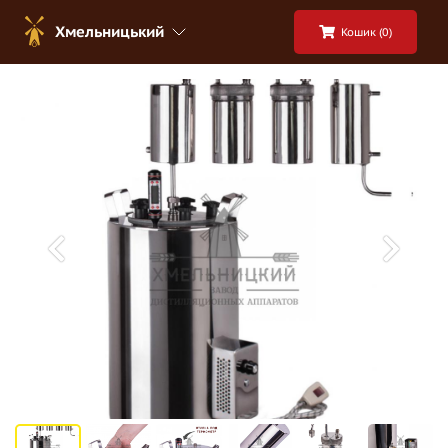
Хмельницький
Кошик (
0
)