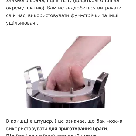
зливного крана, і для ТЕНу (додаткові опції за
окрему платню). Вам не знадобиться витрачати
свій час, використовувати фум-стрічки та інші
ущільнювачі.
В кришці є штуцер. І це означає, що бак можна
використовувати
для приготування браги
.