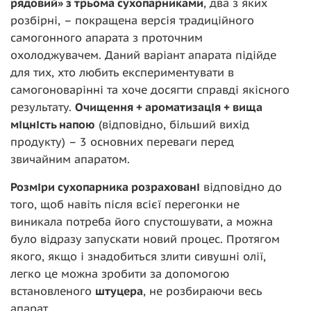
рядовий» з трьома сухопарниками
, два з яких
розбірні, – покращена версія традиційного
самогонного апарата з проточним
охолоджувачем. Даний варіант апарата підійде
для тих, хто любить експериментувати в
самогоноварінні та хоче досягти справді якісного
результату.
Очищення + ароматизація + вища
міцність напою
(відповідно, більший вихід
продукту) – 3 основних переваги перед
звичайним апаратом.
Розміри сухопарника розраховані
відповідно до
того, щоб навіть після всієї перегонки не
виникала потреба його спустошувати, а можна
було відразу запускати новий процес. Протягом
якого, якщо і знадобиться злити сивушні олії,
легко це можна зробити за допомогою
встановленого
штуцера
, не розбираючи весь
апарат.