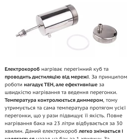
Електрокороб
нагріває перегінний куб та
проводить дистиляцію від мережі
. За принципом
роботи
нагадує ТЕН, але ефективніше
за
швидкістю нагрівання та ведення перегонки.
Температура контролюється диммером
, тому
утримується та сама температура протягом усієї
перегонки, що у рази підвищує її якість. Повне
нагрівання бака на 23 літри відбувається за 30
хвилин. Даний електрокороб
легко знімається і
надягається
назад на бак за 1 хвилину. За