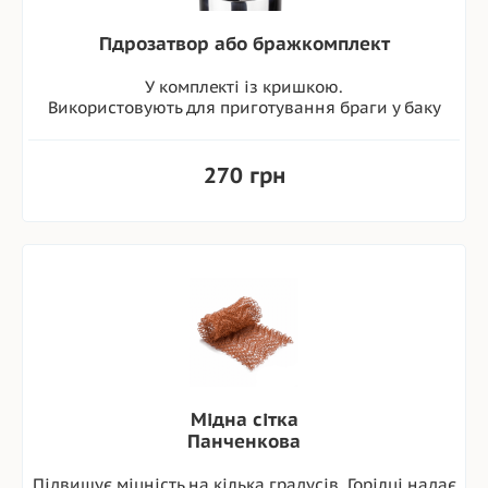
Гідрозатвор або бражкомплект
У комплекті із кришкою.
Використовують для приготування браги у баку
270 грн
Мідна сітка
Панченкова
Підвищує міцність на кілька градусів. Горілці надає