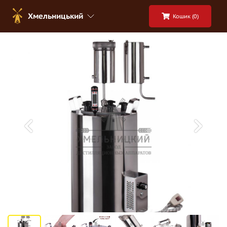
Хмельницький
Кошик (
0
)