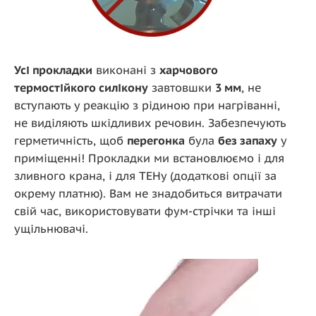
Усі прокладки
виконані з
харчового
термостійкого силікону
завтовшки
3 мм
, не
вступають у реакцію з рідиною при нагріванні,
не виділяють шкідливих речовин. Забезпечують
герметичність, щоб
перегонка
була
без запаху
у
приміщенні! Прокладки ми встановлюємо і для
зливного крана, і для ТЕНу (додаткові опції за
окрему платню). Вам не знадобиться витрачати
свій час, використовувати фум-стрічки та інші
ущільнювачі.