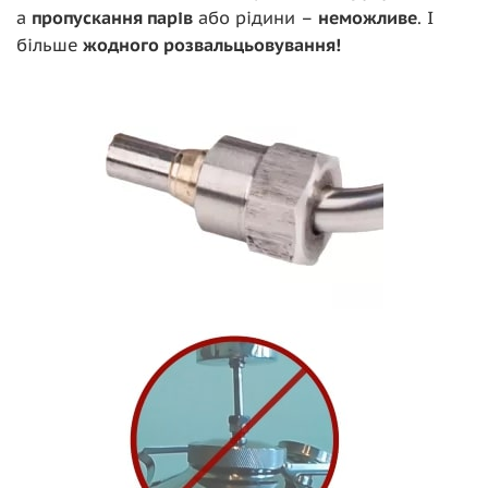
а
пропускання парів
або рідини –
неможливе
. І
більше
жодного розвальцьовування
!