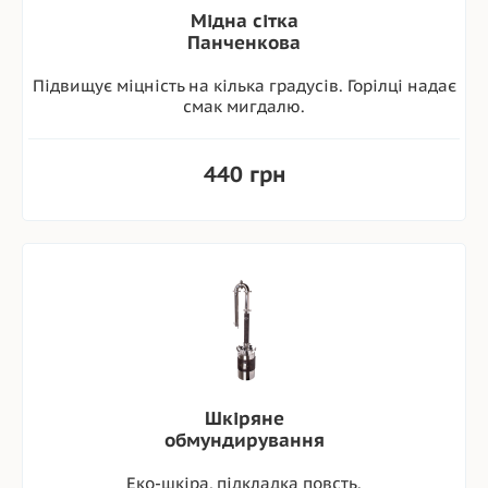
Мідна сітка
Панченкова
Підвищує міцність на кілька градусів. Горілці надає
смак мигдалю.
440 грн
Шкіряне
обмундирування
Еко-шкіра, підкладка повсть.