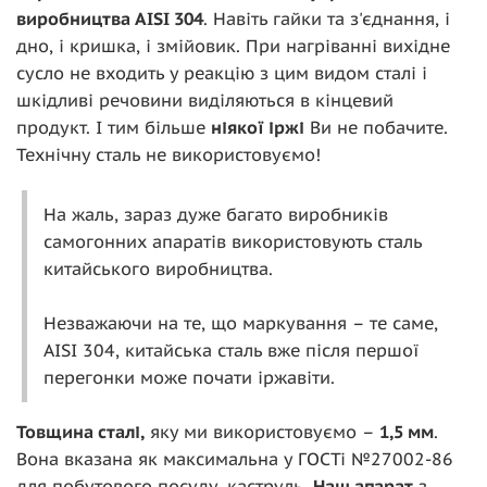
виробництва AISI 304
. Навіть гайки та з'єднання, і
дно, і кришка, і змійовик. При нагріванні вихідне
сусло не входить у реакцію з цим видом сталі і
шкідливі речовини виділяються в кінцевий
продукт. І тим більше
ніякої іржі
Ви не побачите.
Технічну сталь не використовуємо!
На жаль, зараз дуже багато виробників
самогонних апаратів використовують сталь
китайського виробництва.
Незважаючи на те, що маркування – те саме,
AISI 304, китайська сталь вже після першої
перегонки може почати іржавіти.
Товщина сталі,
яку ми використовуємо –
1,5 мм
.
Вона вказана як максимальна у ГОСТі №27002-86
для побутового посуду, каструль.
Наш апарат
з