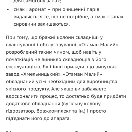
для самогону запах;
смак і аромат – при очищенні парів
видаляється те, що не потрібне, а смак і запах
сировини залишаються.
При тому, що бражні колони складніші у
влаштуванні і обслуговуванні, «Отаман Малий»
розроблений таким чином, щоб навіть у
початківців не виникло складнощів з його
експлуатацією. Як і інші прилади, що випускає
завод «Хмельницький», «Отаман Малий»
обладнаний усім необхідним для виробництва
якісного продукту. Але якщо ви забажаєте
вдосконалити процес, то достатньо буде придбати
додаткове обладнання (вугільну колону,
гідрозатвор, бражкомплект та ін.) і просто
під’єднати його до апарата.